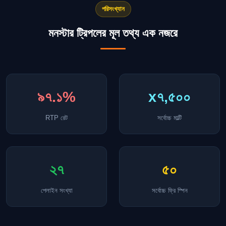
পরিসংখ্যান
মনস্টার ট্রিপলের মূল তথ্য এক নজরে
৯৭.১%
x৭,৫০০
RTP রেট
সর্বোচ্চ মাল্টি
২৭
৫০
পেলাইন সংখ্যা
সর্বোচ্চ ফ্রি স্পিন