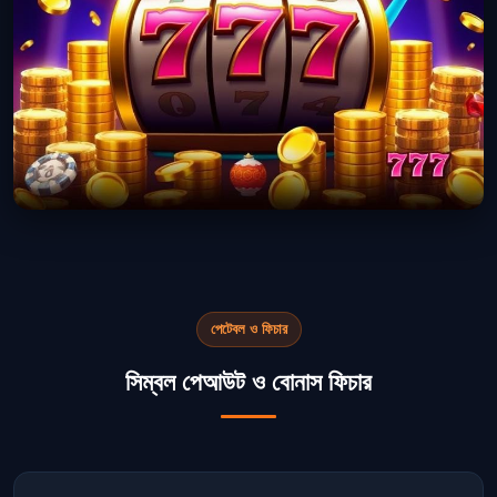
পেটেবল ও ফিচার
সিম্বল পেআউট ও বোনাস ফিচার