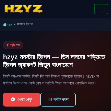
মনস্টার ট্রিপল
হোম
স্লট গেম
hzyz মনস্টার ট্রিপল — তিন দানবের শক্তিতে
ট্রিপল জ্যাকপট জিতুন বাংলাদেশে
তিনটি ভয়ঙ্কর মনস্টার, তিনটি রিল আর তিনগুণ পুরস্কারের সুযোগ। hzyz-এর
মনস্টার ট্রিপল এমন একটি গেম যা প্রতিটি স্পিনে আপনাকে রোমাঞ্চিত করবে।
এখনই খেলুন
লগইন করুন