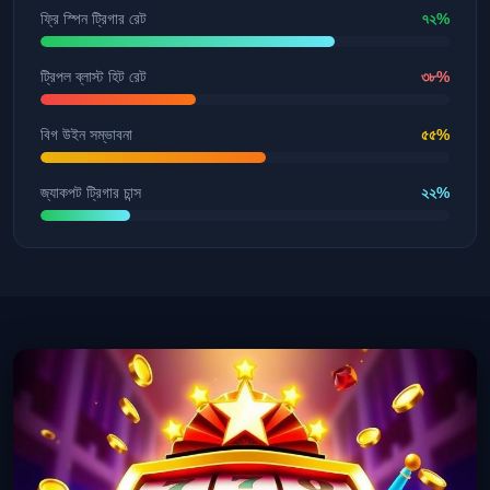
ফ্রি স্পিন ট্রিগার রেট
৭২%
ট্রিপল ব্লাস্ট হিট রেট
৩৮%
বিগ উইন সম্ভাবনা
৫৫%
জ্যাকপট ট্রিগার চান্স
২২%