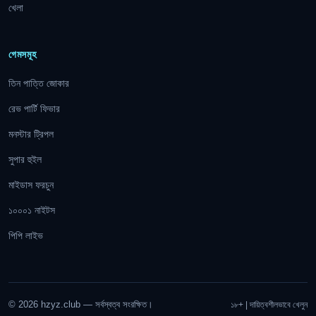
খেলা
গেমসমূহ
তিন পাত্তি জোকার
রেভ পার্টি ফিভার
মনস্টার ট্রিপল
সুপার হুইল
মাইডাস ফরচুন
১০০০১ নাইটস
পিপি লাইভ
© 2026 hzyz.club — সর্বস্বত্ব সংরক্ষিত।
১৮+ | দায়িত্বশীলভাবে খেলুন