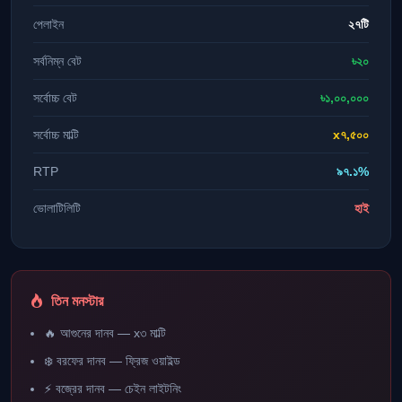
পেলাইন
২৭টি
সর্বনিম্ন বেট
৳২০
সর্বোচ্চ বেট
৳১,০০,০০০
সর্বোচ্চ মাল্টি
x৭,৫০০
RTP
৯৭.১%
ভোলাটিলিটি
হাই
তিন মনস্টার
🔥 আগুনের দানব — x৩ মাল্টি
❄️ বরফের দানব — ফ্রিজ ওয়াইল্ড
⚡ বজ্রের দানব — চেইন লাইটনিং