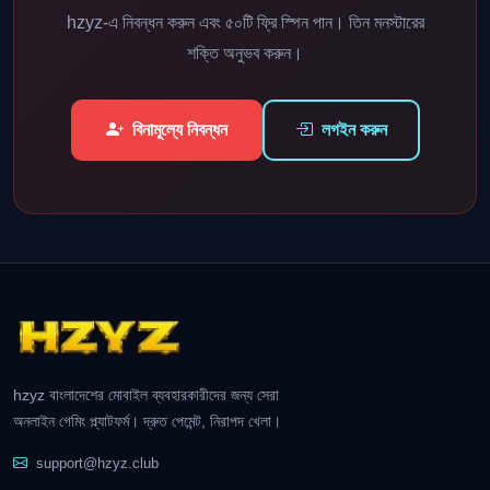
hzyz-এ নিবন্ধন করুন এবং ৫০টি ফ্রি স্পিন পান। তিন মনস্টারের
শক্তি অনুভব করুন।
বিনামূল্যে নিবন্ধন
লগইন করুন
hzyz বাংলাদেশের মোবাইল ব্যবহারকারীদের জন্য সেরা
অনলাইন গেমিং প্ল্যাটফর্ম। দ্রুত পেমেন্ট, নিরাপদ খেলা।
support@hzyz.club