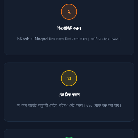
২
ডিপোজিট করুন
bKash বা Nagad দিয়ে সহজে টাকা যোগ করুন। সর্বনিম্ন মাত্র ৳১০০।
৩
বেট ঠিক করুন
আপনার বাজেট অনুযায়ী বেটের পরিমাণ সেট করুন। ৳২০ থেকে শুরু করা যায়।