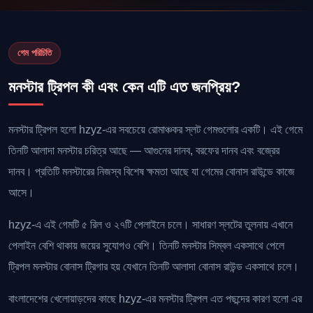
গেম পরিচিতি
মনস্টার ট্রিপল কী এবং কেন এটি এত জনপ্রিয়?
মনস্টার ট্রিপল হলো hzyz-এর সবচেয়ে রোমাঞ্চকর স্লট গেমগুলোর একটি। এই গেমে
তিনটি আলাদা মনস্টার চরিত্র আছে — আগুনের দানব, বরফের দানব এবং বজ্রের
দানব। প্রতিটি মনস্টারের নিজস্ব বিশেষ ক্ষমতা আছে যা গেমের বোনাস রাউন্ডে কাজে
আসে।
hzyz-এ এই গেমটি ৫ রিল ও ২৭টি পেলাইনে চলে। সাধারণ স্লটের তুলনায় এখানে
পেলাইন বেশি থাকায় জয়ের সুযোগও বেশি। তিনটি মনস্টার সিম্বল একসাথে পেলে
ট্রিপল মনস্টার বোনাস ট্রিগার হয় যেখানে তিনটি আলাদা বোনাস রাউন্ড একসাথে চলে।
বাংলাদেশের খেলোয়াড়দের কাছে hzyz-এর মনস্টার ট্রিপল এত পছন্দের কারণ হলো এর