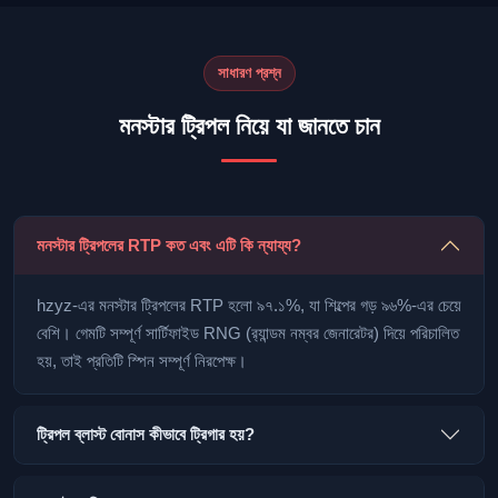
সাধারণ প্রশ্ন
মনস্টার ট্রিপল নিয়ে যা জানতে চান
মনস্টার ট্রিপলের RTP কত এবং এটি কি ন্যায্য?
hzyz-এর মনস্টার ট্রিপলের RTP হলো ৯৭.১%, যা শিল্পের গড় ৯৬%-এর চেয়ে
বেশি। গেমটি সম্পূর্ণ সার্টিফাইড RNG (র‍্যান্ডম নম্বর জেনারেটর) দিয়ে পরিচালিত
হয়, তাই প্রতিটি স্পিন সম্পূর্ণ নিরপেক্ষ।
ট্রিপল ব্লাস্ট বোনাস কীভাবে ট্রিগার হয়?