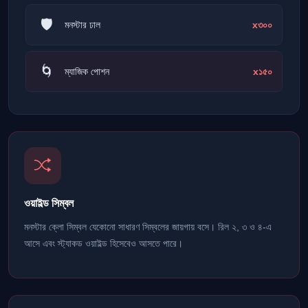
🛡️
x৩০০
মনস্টার ঢাল
🌀
x১৫০
ম্যাজিক পোশন
ওয়াইল্ড সিম্বল
মনস্টার ক্লো সিম্বল যেকোনো সাধারণ সিম্বলের জায়গায় বসে। রিল ২, ৩ ও ৪-এ
আসে এবং স্ট্যাকড ওয়াইল্ড হিসেবেও আসতে পারে।