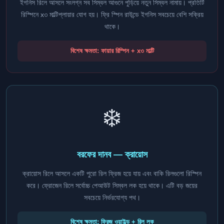
ইগনিস রিলে আসলে সংলগ্ন সব সিম্বল আগুনে পুড়িয়ে নতুন সিম্বল নামায়। প্রতিটি
রিস্পিনে x৩ মাল্টিপ্লায়ার যোগ হয়। ফ্রি স্পিন রাউন্ডে ইগনিস সবচেয়ে বেশি সক্রিয়
থাকে।
বিশেষ ক্ষমতা: ফায়ার রিস্পিন + x৩ মাল্টি
❄️
বরফের দানব — ক্রায়োস
ক্রায়োস রিলে আসলে একটি পুরো রিল ফ্রিজ হয়ে যায় এবং বাকি রিলগুলো রিস্পিন
করে। ফ্রোজেন রিলে সর্বোচ্চ পেআউট সিম্বল লক হয়ে থাকে। এটি বড় জয়ের
সবচেয়ে নির্ভরযোগ্য পথ।
বিশেষ ক্ষমতা: ফ্রিজ ওয়াইল্ড + রিল লক