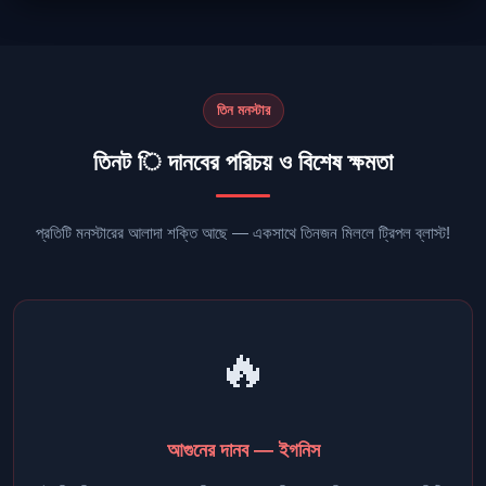
তিন মনস্টার
তিনট ি দানবের পরিচয় ও বিশেষ ক্ষমতা
প্রতিটি মনস্টারের আলাদা শক্তি আছে — একসাথে তিনজন মিললে ট্রিপল ব্লাস্ট!
🔥
আগুনের দানব — ইগনিস