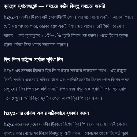
ব্যালেন্স ম্যানেজমেন্ট — সবচেয়ে কঠিন কিন্তু সবচেয়ে জরুরি
hzyz-এ মনস্টার ট্রিপল হাই ভোলাটিলিটি গেম। এর মানে হলো একটানা অনেক স্পিনে
ছোট জয় আসতে পারে, তারপর হঠাৎ একটি বিশাল জয় আসে। তাই ধৈর্য ধরে খেলা
দরকার। মোট ব্যালেন্সের ১.৫%–২% প্রতি স্পিনে বেট করুন। এতে ট্রিপল ব্লাস্ট
রাউন্ড পর্যন্ত টিকে থাকার সম্ভাবনা বাড়বে।
ফ্রি স্পিন রাউন্ডে সর্বোচ্চ সুবিধা নিন
hzyz-এর মনস্টার ট্রিপলে ফ্রি স্পিন রাউন্ড সবচেয়ে লাভজনক অংশ। এই রাউন্ডে
তিনটি মনস্টার একসাথে সক্রিয় থাকে এবং প্রতিটি মনস্টার সিম্বল পেলে বিশেষ ক্ষমতা
চালু হয়। ফ্রি স্পিন চলাকালীন অটো-স্পিন বন্ধ রাখুন এবং প্রতিটি স্পিন মনোযোগ
দিয়ে দেখুন। অতিরিক্ত স্ক্যাটার পেলে আরও ফ্রি স্পিন যোগ হয়।
hzyz-এর বোনাস অফার সঠিকভাবে ব্যবহার করুন
hzyz নতুন সদস্যদের মনস্টার ট্রিপলে বিশেষ ফ্রি স্পিন বোনাস দেয়। এই বোনাস
ব্যবহার করে গেমের সব ফিচার বিনামূল্যে চেষ্টা করুন। বোনাসের ওয়েজারিং শর্ত পূরণ