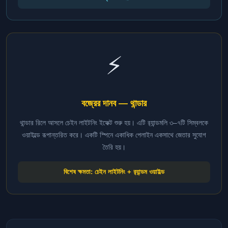
⚡
বজ্রের দানব — থান্ডার
থান্ডার রিলে আসলে চেইন লাইটনিং ইফেক্ট শুরু হয়। এটি র‍্যান্ডমলি ৩–৭টি সিম্বলকে
ওয়াইল্ডে রূপান্তরিত করে। একটি স্পিনে একাধিক পেলাইন একসাথে জেতার সুযোগ
তৈরি হয়।
বিশেষ ক্ষমতা: চেইন লাইটনিং + র‍্যান্ডম ওয়াইল্ড