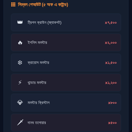
সিম্বল পেআউট (৫ অফ এ কাইন্ড)
👑
x৭,৫০০
ট্রিপল ক্রাউন (জ্যাকপট)
🔥
x২,০০০
ইগনিস মনস্টার
❄️
x১,৫০০
ক্রায়োস মনস্টার
⚡
x১,২০০
থান্ডার মনস্টার
💎
x৮০০
মনস্টার ক্রিস্টাল
🗡️
x৫০০
দানব তলোয়ার