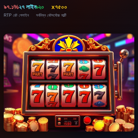
৯৭.১%
২৭ লাইন
৳২০
x৭৫০০
RTP রেট
পেলাইন
সর্বনিম্ন বেট
সর্বোচ্চ মাল্টি